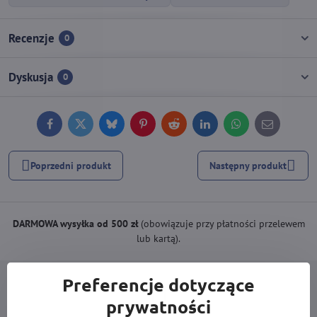
Recenzje
0
Dyskusja
0
Facebook
Twitter
Bluesky
Pinterest
Reddit
LinkedIn
WhatsApp
E-
mail
Poprzedni produkt
Następny produkt
DARMOWA wysyłka od 500 zł
(obowiązuje przy płatności przelewem
lub kartą).
Preferencje dotyczące
prywatności