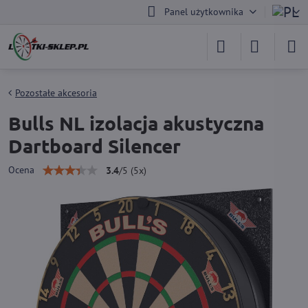
Panel użytkownika
Pozostałe akcesoria
Bulls NL izolacja akustyczna
Dartboard Silencer
Ocena
3.4
/
5
(
5
x)