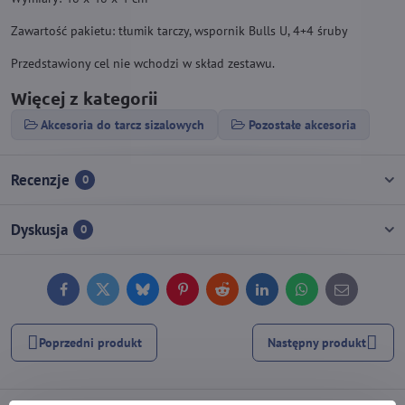
Zawartość pakietu: tłumik tarczy, wspornik Bulls U, 4+4 śruby
Przedstawiony cel nie wchodzi w skład zestawu.
Więcej z kategorii
Akcesoria do tarcz sizalowych
Pozostałe akcesoria
Recenzje
0
Dyskusja
0
Facebook
Twitter
Bluesky
Pinterest
Reddit
LinkedIn
WhatsApp
E-
mail
Poprzedni produkt
Następny produkt