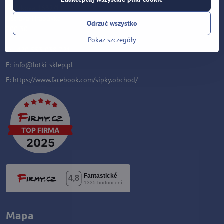
Velflíkova 1632/11
Ostrava-Hrabůvka
Odrzuć wszystko
700 30
Pokaż szczegóły
T: +420 553 038 721
E:
i
nfo@lotki-sklep.pl
F:
https://www.facebook.com/sipky.obchod/
Mapa