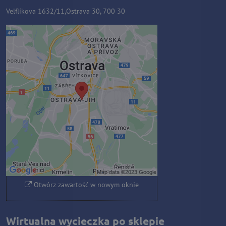
Velflíkova 1632/11,Ostrava 30, 700 30
Zawartość zewnętrzna jest
blokowana przez opcje
prywatności
Czy chcesz załadować zawartość
zewnętrzną?
Zezwól raz
Zezwalaj zawsze - zgadzam się z
typem pliku cookie: Funkcjonalny
Otwórz zawartość w nowym oknie
Wirtualna wycieczka po sklepie